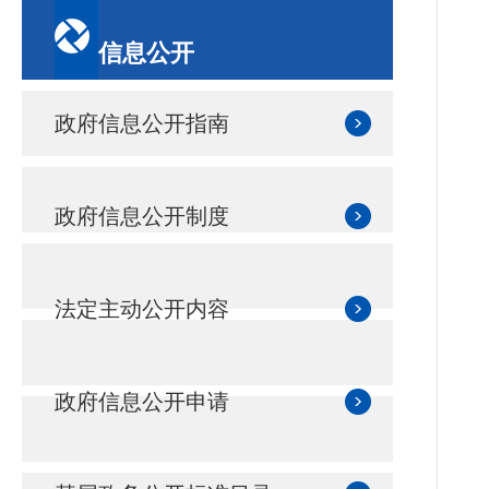
信息公开
政府信息公开指南
政府信息公开制度
法定主动公开内容
政府信息公开申请