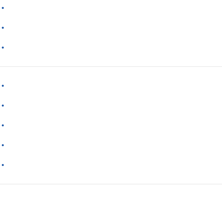
·
·
·
·
·
·
·
·