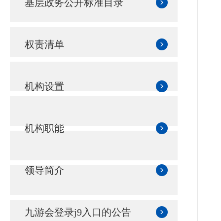
基层政务公开标准目录
权责清单
机构设置
机构职能
领导简介
九游会登录j9入口的公告