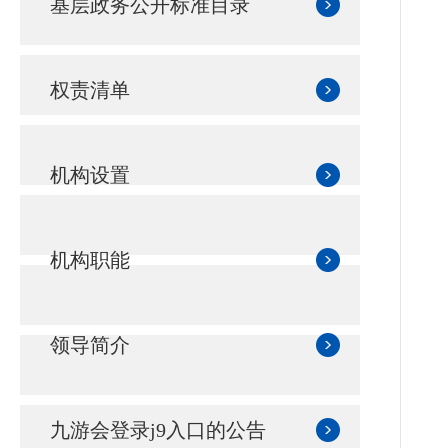
基层政务公开标准目录
权责清单
机构设置
机构职能
领导简介
九游会登录j9入口的公告