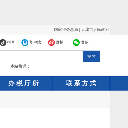
国家税务总局
|
天津市人民政府
抖音
客户端
微博
微信
本站热词：
办 税 厅 所
联 系 方 式