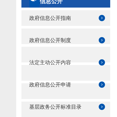
信息公开
政府信息公开指南
政府信息公开制度
法定主动公开内容
政府信息公开申请
基层政务公开标准目录