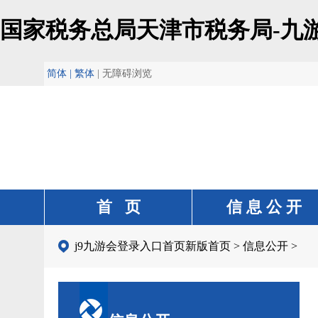
国家税务总局天津市税务局-九游
简体 | 繁体
|
无障碍浏览
首 页
信 息 公 开
j9九游会登录入口首页新版首页
>
信息公开
>