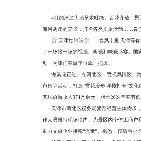
4月的津沽大地草木吐绿、百花齐放，景区人
海河两岸的美景，打卡各类文旅活动……春
自“天津始钟响你——春风十里 天津等你”
了一场接一场的视觉、听觉和味觉盛宴。国
动，为津门春游季再添一把火。
海棠花正红。在河北区，意式风情区、海
市集等活动，打造“赏花漫步 洋楼打卡”文
实现旅游收入374万余元，相比2024年春节假期
天津市河北区税务局紧跟经营主体需求，把
作人员维持现场秩序、为景区内个体工商户和
助力文旅企业接稳“流量”。据悉，仅清明小长