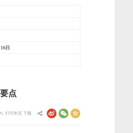
月16日
及要点
小
]
打印本页
下载