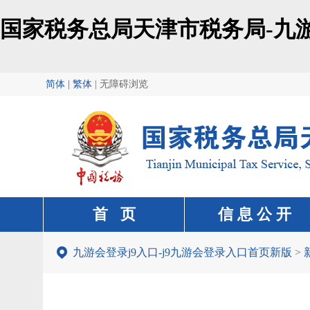
国家税务总局天津市税务局-九游
简体 | 繁体
|
无障碍浏览
首 页
信 息 公 开
九游会登录j9入口-j9九游会登录入口首页新版
>