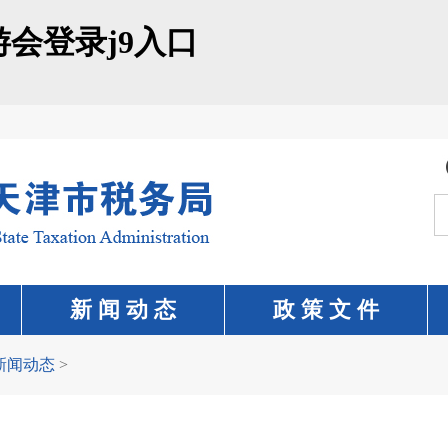
会登录j9入口
新 闻 动 态
政 策 文 件
新闻动态
>