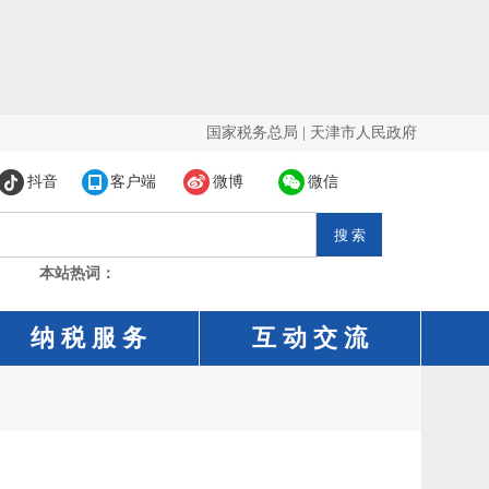
国家税务总局
|
天津市人民政府
抖音
客户端
微博
微信
本站热词：
纳 税 服 务
互 动 交 流